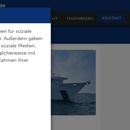
de
KONTAKT
TAUCHSAFARI ÜBERSICHT
TAUCHBASEN
en für soziale
en. Außerdem geben
 soziale Medien,
licherweise mit
 Rahmen Ihrer