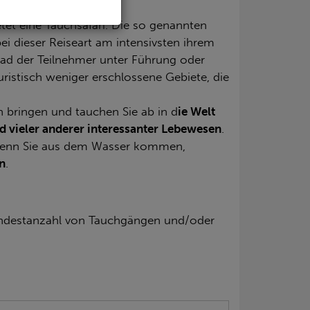
tet eine Tauchsafari. Die so genannten
ei dieser Reiseart am intensivsten ihrem
ad der Teilnehmer unter Führung oder
ristisch weniger erschlossene Gebiete, die
n bringen und tauchen Sie ab in d
ie Welt
nd vieler anderer interessanter Lebewesen
.
 wenn Sie aus dem Wasser kommen,
n
.
 Mindestanzahl von Tauchgängen und/oder