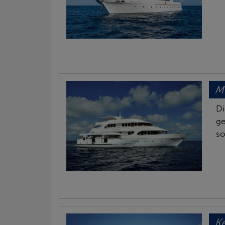
M
Di
ge
s
K