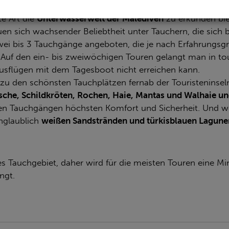
e Art die
Unterwasserwelt der Malediven
zu erkunden bie
en sich wachsender Beliebtheit unter Tauchern, die sich b
i bis 3 Tauchgänge angeboten, die je nach Erfahrungsgr
Auf den ein- bis zweiwöchigen Touren gelangt man in tou
usflügen mit dem Tagesboot nicht erreichen kann.
zu den schönsten Tauchplätzen fernab der Touristeninsel
fische, Schildkröten, Rochen, Haie, Mantas und Walhaie u
hrten Tauchgängen höchsten Komfort und Sicherheit. Und
unglaublich
weißen Sandstränden und türkisblauen Lagune
les Tauchgebiet, daher wird für die meisten Touren eine
ngt.