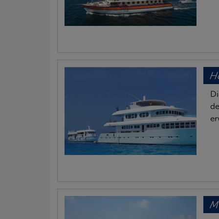
Ho
Di
de
er
M