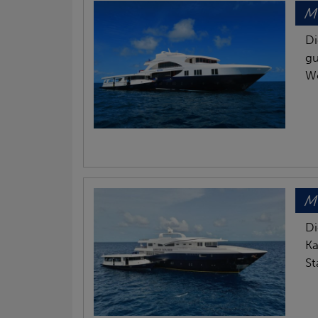
MV
Di
gu
Wo
MV
Di
Ka
St