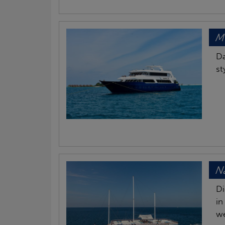
M
Da
st
Na
Di
in
we