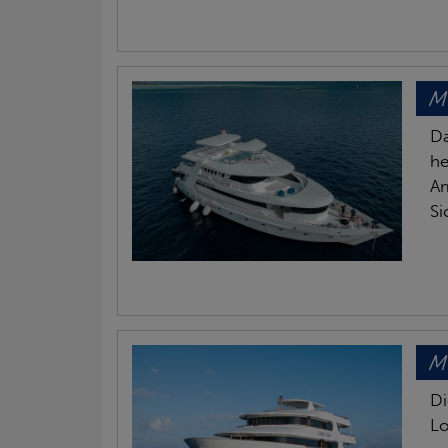
M
Da
he
Am
Si
MY
Di
Lo