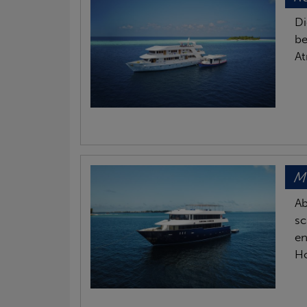
Di
be
At
M
Ab
sc
en
H