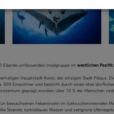
0 Eilande umfassenden Inselgruppe im
westlichen Pazifik
ehemaligen Hauptstadt Koror, der einzigen Stadt Palaus. 
ca. 500 Einwohner und besticht durch einen eher dörflich
Christentum geprägt worden, über 70 % der Menschen sin
grün bewachsenen Felseninseln im türkisschimmernden M
e Strände, türkisblaues Wasser und sattgrüne Uferveget