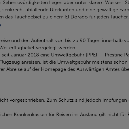
n Sehenswürdigkeiten liegen aber unter klarem Wasser. Ste
, senkrecht abfallende Uferkanten und eine gewaltige Far
n das Tauchgebiet zu einem El Dorado für jeden Taucher.
reise und den Aufenthalt von bis zu 90 Tagen innerhalb v
Weiterflugticket vorgelegt werden.
ss seit Januar 2018 eine Umweltgebühr (PPEF – Prestine P
lugzeug anreisen, ist die Umweltgebühr meistens schon im
r Ihrer Abreise auf der Homepage des Auswärtigen Amtes ü
icht vorgeschrieben. Zum Schutz sind jedoch Impfungen g
chen Krankenkassen für Reisen ins Ausland gilt nicht für 