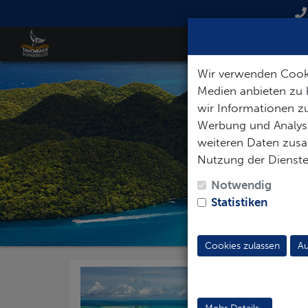
Wir verwenden Cooki
Medien anbieten zu 
wir Informationen zu
Werbung und Analyse
weiteren Daten zusam
Nutzung der Dienst
Notwendig
Statistiken
Cookies zulassen
Au