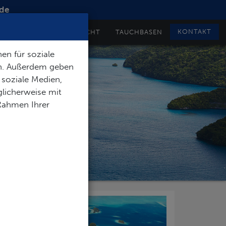
de
KONTAKT
TAUCHSAFARI ÜBERSICHT
TAUCHBASEN
en für soziale
en. Außerdem geben
 soziale Medien,
licherweise mit
 Rahmen Ihrer