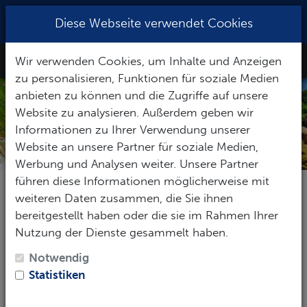
+49 0841 35189
|
info@tauchbasis-
Diese Webseite verwendet Cookies
schwerelos.de
Wir verwenden Cookies, um Inhalte und Anzeigen
Toggle Nav
zu personalisieren, Funktionen für soziale Medien
anbieten zu können und die Zugriffe auf unsere
Website zu analysieren. Außerdem geben wir
Informationen zu Ihrer Verwendung unserer
Website an unsere Partner für soziale Medien,
Werbung und Analysen weiter. Unsere Partner
führen diese Informationen möglicherweise mit
Pauschalereise
Hotel
Tauchbasis
weiteren Daten zusammen, die Sie ihnen
bereitgestellt haben oder die sie im Rahmen Ihrer
Nutzung der Dienste gesammelt haben.
Notwendig
Reise-Zeitraum
Statistiken
1
Erwachsene
-
Keine Kinder